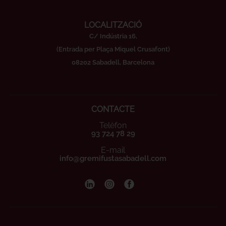
LOCALITZACIÓ
C/ Indústria 16,
(Entrada per Plaça Miquel Crusafont)
08202 Sabadell, Barcelona
CONTACTE
Telèfon
93 724 78 29
E-mail
info@gremifustasabadell.com