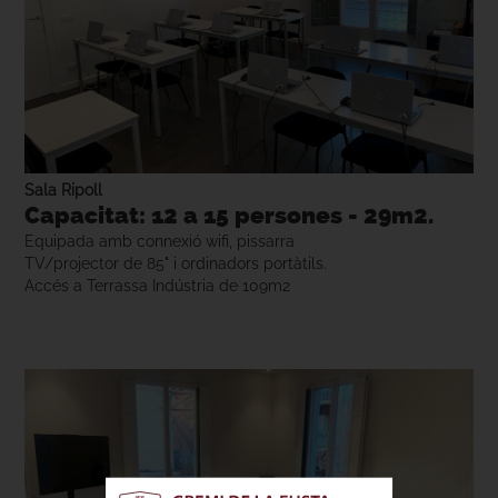
Sala Ripoll
Capacitat: 12 a 15 persones - 29m2.
Equipada amb connexió wifi, pissarra
TV/projector de 85" i ordinadors portàtils.
Accés a Terrassa Indústria de 109m2