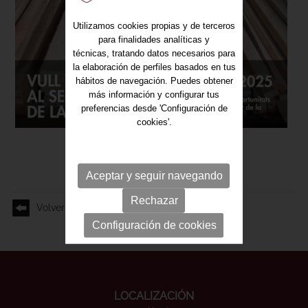
Utilizamos cookies propias y de terceros
para finalidades analíticas y
técnicas, tratando datos necesarios para
la elaboración de perfiles basados en tus
hábitos de navegación. Puedes obtener
más información y configurar tus
preferencias desde 'Configuración de
cookies'.
Aceptar y seguir navegando
Rechazar
Volver
Configuración de cookies
LOCALIZACIÓN