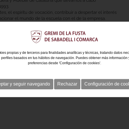
Madera y Mueble de Cataluña que llevamos a cabo
1993.
es, el espíritu de vocación, contribuir a despertar el interés
lacionar el mundo de la escuela con el de la empresa.
ncurso, será invitado a la Cena del Gremio.
ies propias y de terceros para finalidades analíticas y técnicas, tratando datos ne
 perfiles basados en tus hábitos de navegación. Puedes obtener más información y
preferencias desde 'Configuración de cookies'.
ptar y seguir navegando
Rechazar
Configuración de coo