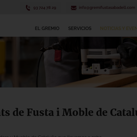
93 724 78 29
info@gremifustasabadell.com
EL GREMIO
SERVICIOS
NOTICIAS Y EVE
ts de Fusta i Moble de Cata