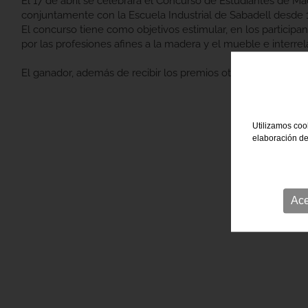
El 17 de abril se celebrará el Concurso de Estudiantes de 
conjuntamente con la Escuela Industrial de Sabadell desde 
El concurso tiene como objetivos estimular, en los participant
por las profesiones afines a la madera y el mueble e interre
El ganador, además de recibir los premios otorgados en el co
Utilizamos cook
elaboración de
Ace