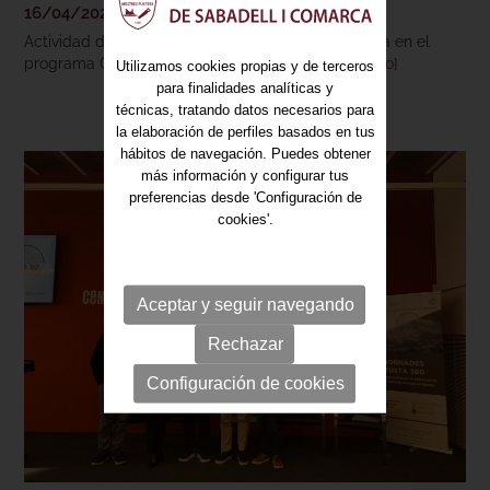
16/04/2026
Actividad dirigida a alumnos de la ESO enmarcada en el
programa Ciudad y Escuela. En esta edición...
[+info]
Utilizamos cookies propias y de terceros
para finalidades analíticas y
técnicas, tratando datos necesarios para
la elaboración de perfiles basados en tus
hábitos de navegación. Puedes obtener
más información y configurar tus
preferencias desde 'Configuración de
cookies'.
Aceptar y seguir navegando
Rechazar
Configuración de cookies